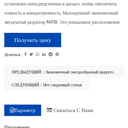
установлен непосредственно в рычаге, чтобы обеспечить
точность и концентричность. Малошумный экономичный
звездчатый редуктор MPB. Это уникальное расположение
шестерен способствует не только компактности редуктора,
Получить цену
но и снижению уровня шума. Звездчатая конфигурация
оптимизирует зацепление передач, сводя к минимуму
Делиться :
трение и обеспечивая плавную и бесшумную работу. Эта
характеристика особенно выгодна в приложениях, где
ПРЕДЫДУЩИЙ：Экономичный звездообразный редуктор MPEB с конической передачей
снижение шума является критическим фактором, например,
СЛЕДУЮЩИЙ：Нет следующей статьи
в лабораторном оборудовании, медицинских устройствах
или совместных роботизированных системах, работающих
вместе с людьми. Конструкция винтовой передачи, высокая
Параметр
Связаться С Нами
скорость зацепления, плавная работа, низкий уровень шума
и низкий люфт. Подшипник выходного вала солнечной
Приложение: