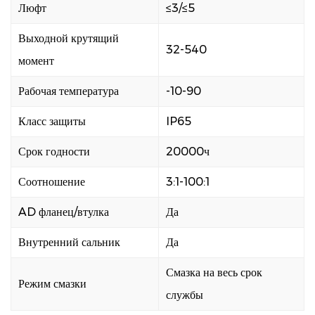
Люфт
≤3/≤5
Выходной крутящий
32-540
момент
Рабочая температура
-10-90
Класс защиты
IP65
Срок годности
20000ч
Соотношение
3:1-100:1
AD фланец/втулка
Да
Внутренний сальник
Да
Смазка на весь срок
Режим смазки
службы