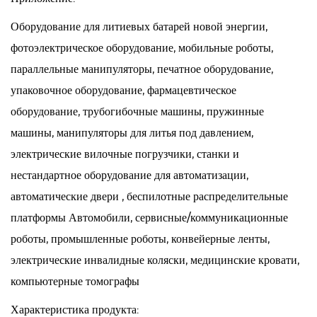
шестерни сконструирован непосредственно в рычаге, чтобы
Оборудование для литиевых батарей новой энергии
,
обеспечить точность и концентричность. Малошумный
фотоэлектрическое оборудование, мобильные роботы,
экономичный звездчатый редуктор MPB разработан с
параллельные манипуляторы, печатное оборудование,
упором на экономическую эффективность без ущерба для
упаковочное оборудование, фармацевтическое
производительности. Его обтекаемый дизайн не только
оборудование, трубогибочные машины, пружинные
делает его доступным, но и облегчает интеграцию в
машины, манипуляторы для литья под давлением,
различные промышленные приложения. Такой акцент на
электрические вилочные погрузчики, станки и
экономической эффективности делает звездчатый редуктор
нестандартное оборудование для автоматизации,
MPB привлекательным выбором для отраслей,
автоматические двери , беспилотные распределительные
стремящихся усовершенствовать свои системы управления
платформы Автомобили, сервисные/коммуникационные
движением, сохраняя при этом бюджетные ограничения.
роботы, промышленные роботы, конвейерные ленты,
электрические инвалидные коляски, медицинские кровати,
компьютерные томографы
Характеристика продукта: